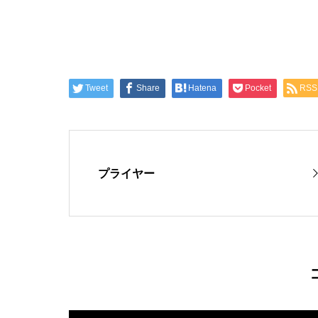
Tweet
Share
Hatena
Pocket
RSS
プライヤー