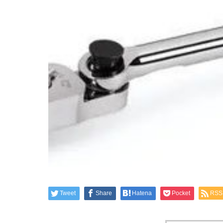
Tweet
Share
Hatena
Pocket
RSS