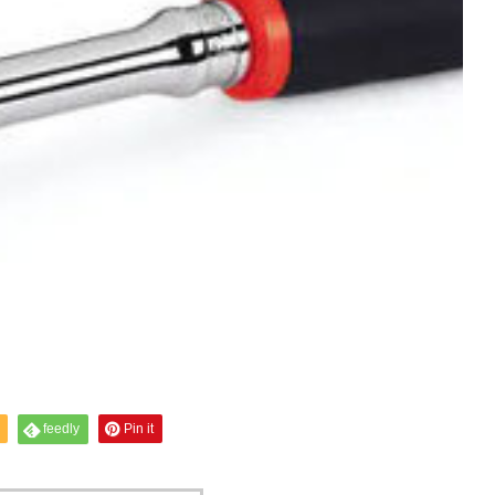
feedly
Pin it