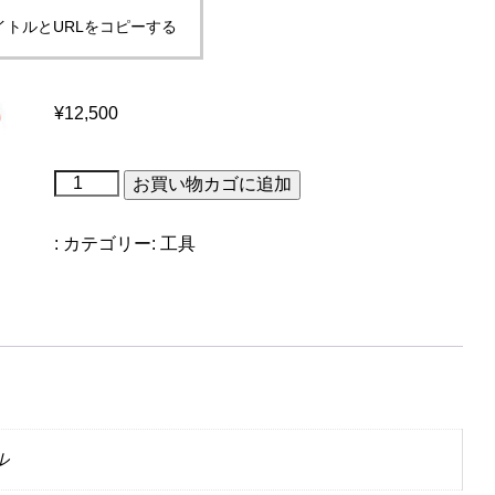
イトルとURLをコピーする
¥
12,500
テ
お買い物カゴに追加
ク
ノ
ロ
:
カテゴリー:
工具
ジ
ー
ラ
チ
ェ
ッ
ト
個
ル