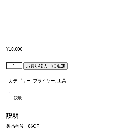
¥
10,000
ダ
お買い物カゴに追加
イ
ア
ゴ
:
カテゴリー:
プライヤー
,
工具
ナ
ル
カ
ッ
説明
タ
ー
個
説明
製品番号 86CF